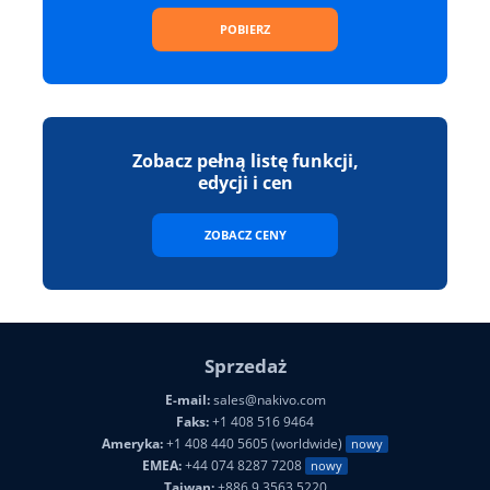
POBIERZ
Zobacz pełną listę funkcji,
edycji i cen
ZOBACZ CENY
Sprzedaż
E-mail:
sales@nakivo.com
Faks:
+1 408 516 9464
Ameryka:
+1 408 440 5605 (worldwide)
nowy
EMEA:
+44 074 8287 7208
nowy
Tajwan:
+886 9 3563 5220