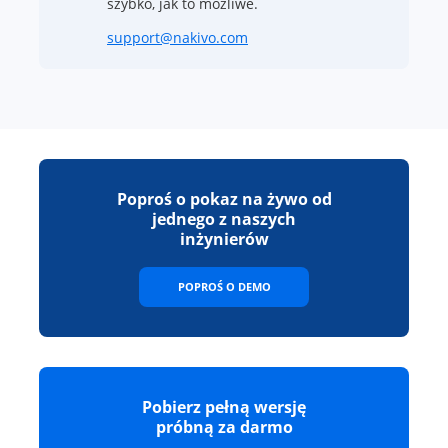
szybko, jak to możliwe.
support@nakivo.com
Poproś o pokaz na żywo od
jednego z naszych
inżynierów
POPROŚ O DEMO
Pobierz pełną wersję
próbną za darmo