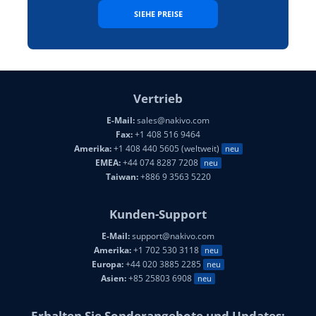
SIEHE PREISE
Vertrieb
E-Mail:
sales@nakivo.com
Fax:
+1 408 516 9464
Amerika:
+1 408 440 5605 (weltweit)
neu
EMEA:
+44 074 8287 7208
neu
Taiwan:
+886 9 3563 5220
Kunden-Support
E-Mail:
support@nakivo.com
Amerika:
+1 702 530 3118
neu
Europa:
+44 020 3885 2285
neu
Asien:
+85 25803 6908
neu
Erhalten Sie Sonderangebote und Updates: