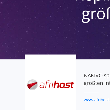
größ
NAKIVO spa
größten Int
www.afrihost