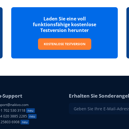
Laden Sie eine voll
funktionsfähige kostenlose
Testversion herunter
KOSTENLOSE TESTVERSION
-Support
Erhalten Sie Sonderange
port@nakivo.com
1 702 530 3118
neu
4 020 3885 2285
neu
 25803 6908
neu