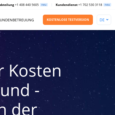
abteilung
+1 408 440 5605
neu
Kundendienst
+1 702 530 3118
neu
UNDENBETREUUNG
KOSTENLOSE TESTVERSION
r Kosten
und -
n der