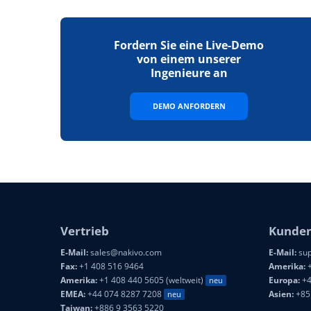
Fordern Sie eine Live-Demo
von einem unserer
Ingenieure an
DEMO ANFORDERN
Vertrieb
Kunden
E-Mail:
sales@nakivo.com
E-Mail:
sup
Fax:
+1 408 516 9464
Amerika:
+
Amerika:
+1 408 440 5605 (weltweit)
Europa:
+4
neu
EMEA:
+44 074 8287 7208
Asien:
+85
neu
Taiwan:
+886 9 3563 5220