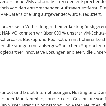
s werden neue VMs automatisch zu den entsprechende
tisch von den entsprechenden Aufträgen entfernt. D
die VM-Datensicherung aufgewendet wurde, reduziert.
sprozesse in Verbindung mit einer kostengünstigere
it NAKIVO konnten wir über 600 % unserer VM-Schutz
skalierbares Backup und Replikation mit höherer Leistu
enstleistungen mit außergewöhnlichem Support zu e
ologiepartner innovative Lösungen anbieten, die unse
gründet und bietet Internetlösungen, Hosting und Doma
ien oder Marktanteilen, sondern eine Geschichte von 
 Gian Visser, Brendan Armstrong und Peter Meintjes,