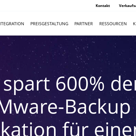
Kontakt
Verkaufs
NTEGRATION
PREISGESTALTUNG
PARTNER
RESSOURCEN
K
spart 600% de
VMware-Backup 
ikation für eine