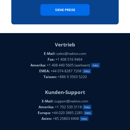
SIEHE PREISE
Vertrieb
E-Mail:
sales@nakivo.com
Fax:
+1 408 516 9464
Amerika:
+1 408 440 5605 (weltweit)
neu
EMEA:
+44 074 8287 7208
neu
Taiwan:
+886 9 3563 5220
Kunden-Support
E-Mail:
support@nakivo.com
Amerika:
+1 702 530 3118
neu
Europa:
+44 020 3885 2285
neu
Asien:
+85 25803 6908
neu