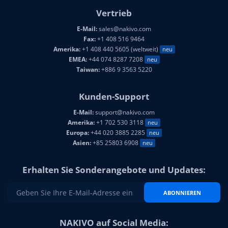
Vertrieb
E-Mail:
sales@nakivo.com
Fax:
+1 408 516 9464
Amerika:
+1 408 440 5605 (weltweit)
neu
EMEA:
+44 074 8287 7208
neu
Taiwan:
+886 9 3563 5220
Kunden-Support
E-Mail:
support@nakivo.com
Amerika:
+1 702 530 3118
neu
Europa:
+44 020 3885 2285
neu
Asien:
+85 25803 6908
neu
Erhalten Sie Sonderangebote und Updates:
ABONNIEREN
NAKIVO auf Social Media: