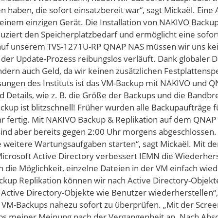
 haben, die sofort einsatzbereit war“, sagt Mickaël. Ein
einem einzigen Gerät. Die Installation von NAKIVO Backu
uziert den Speicherplatzbedarf und ermöglicht eine sofor
n auf unserem TVS-1271U-RP QNAP NAS müssen wir uns ke
der Update-Prozess reibungslos verläuft. Dank globaler
ndern auch Geld, da wir keinen zusätzlichen Festplattens
ngen des Instituts ist das VM-Backup mit NAKIVO und QNA
d Details, wie z. B. die Größe der Backups und die Band
ackup ist blitzschnell! Früher wurden alle Backupaufträge
r fertig. Mit NAKIVO Backup & Replikation auf dem QNAP N
 sind aber bereits gegen 2:00 Uhr morgens abgeschlossen.
 weitere Wartungsaufgaben starten“, sagt Mickaël. Mit de
icrosoft Active Directory verbessert IEMN die Wiederher
n die Möglichkeit, einzelne Dateien in der VM einfach wi
kup Replikation können wir nach Active Directory-Objekte
Active Directory-Objekte wie Benutzer wiederherstellen“
t, VM-Backups nahezu sofort zu überprüfen. „Mit der Scr
ps meiner Meinung nach der Vergangenheit an. Nach Absc