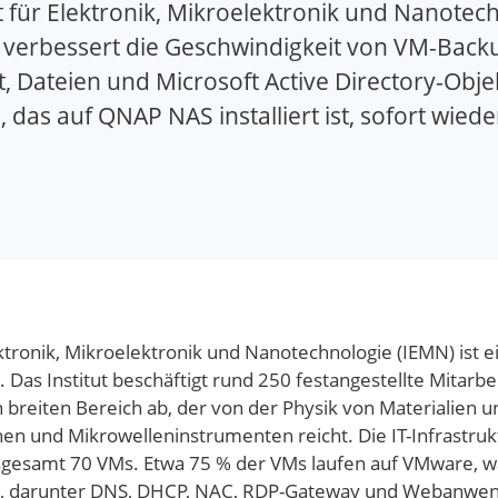
ut für Elektronik, Mikroelektronik und Nanotec
 verbessert die Geschwindigkeit von VM-Backu
t, Dateien und Microsoft Active Directory-Ob
, das auf QNAP NAS installiert ist, sofort wied
ektronik, Mikroelektronik und Nanotechnologie (IEMN) ist
 Das Institut beschäftigt rund 250 festangestellte Mitar
breiten Bereich ab, der von der Physik von Materialien u
und Mikrowelleninstrumenten reicht. Die IT-Infrastruktur 
nsgesamt 70 VMs. Etwa 75 % der VMs laufen auf VMware, w
, darunter DNS, DHCP, NAC, RDP-Gateway und Webanwend