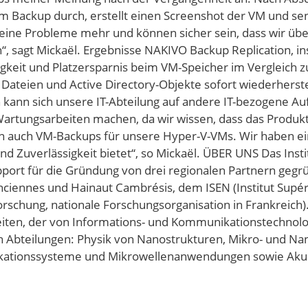
m Backup durch, erstellt einen Screenshot der VM und se
keine Probleme mehr und können sicher sein, dass wir üb
, sagt Mickaël. Ergebnisse NAKIVO Backup Replication, ins
keit und Platzersparnis beim VM-Speicher im Vergleich 
 Dateien und Active Directory-Objekte sofort wiederhers
 kann sich unsere IT-Abteilung auf andere IT-bezogene A
tungsarbeiten machen, da wir wissen, dass das Produkt 
n auch VM-Backups für unsere Hyper-V-VMs. Wir haben ein
 Zuverlässigkeit bietet“, so Mickaël. ÜBER UNS Das Instit
ort für die Gründung von drei regionalen Partnern gegrün
alenciennes und Hainaut Cambrésis, dem ISEN (Institut Su
orschung, nationale Forschungsorganisation in Frankreich)
beiten, der von Informations- und Kommunikationstechnolo
en Abteilungen: Physik von Nanostrukturen, Mikro- und Nan
ationssysteme und Mikrowellenanwendungen sowie Akusti