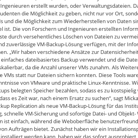
ngenieuren erstellt wurden, oder Verwaltungsdateien. Das
udenten die Möglichkeit zu geben, nicht nur vor Ort, son
 und die Möglichkeit zum Wiederherstellen von Daten si
l ist. Die von Forschern und Ingenieuren erstellten Inf
te durch versehentliches Löschen von Dateien zu vermei
 und zuverlässige VM-Backup-Lösung verfügen, mit der In
nen. „Wir haben verschiedene Ansätze zur Datensicherhe
 einfaches dateibasiertes Backup verwendet und die Dat
 skalierbar, da die Anzahl unserer VMs zunahm. Als Weit
e VMs statt nur Dateien sichern konnten. Diese Tools war
ntnisse von VMware und praktische Linux-Kenntnisse. Wir
ups belegten Speicher bezahlen, sodass es zu kostspielig 
ass es Zeit war, nach einem Ersatz zu suchen“, sagt Micka
up Replication als neue VM-Backup-Lösung für das Institu
 schnelle VM-Sicherung und sofortige Datei- und Objekt- W
n ist einfach, während die Weboberfläche benutzerfreundl
on Aufträgen bietet. Zunächst haben wir ein Installationsp
installiert werden kann, haben wir das sofort ausprobiert