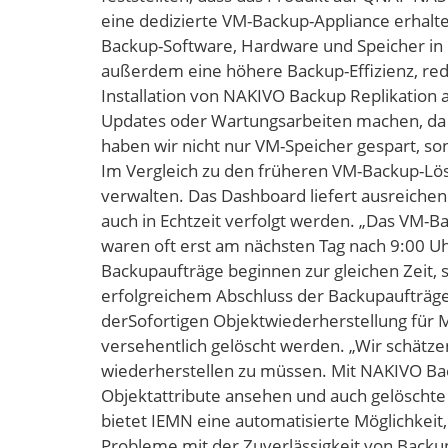
eine dedizierte VM-Backup-Appliance erhalten
Backup-Software, Hardware und Speicher in 
außerdem eine höhere Backup-Effizienz, red
Installation von NAKIVO Backup Replikatio
Updates oder Wartungsarbeiten machen, da 
haben wir nicht nur VM-Speicher gespart, so
Im Vergleich zu den früheren VM-Backup-Lösu
verwalten. Das Dashboard liefert ausreichen
auch in Echtzeit verfolgt werden. „Das VM-B
waren oft erst am nächsten Tag nach 9:00 Uh
Backupaufträge beginnen zur gleichen Zeit,
erfolgreichem Abschluss der Backupaufträge
derSofortigen Objektwiederherstellung für M
versehentlich gelöscht werden. „Wir schätze
wiederherstellen zu müssen. Mit NAKIVO Bac
Objektattribute ansehen und auch gelöschte 
bietet IEMN eine automatisierte Möglichkei
Probleme mit der Zuverlässigkeit von Backu