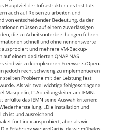
 Hauptziel der Infrastruktur des Instituts
dern auch auf Reisen zu arbeiten und
nd von entscheidender Bedeutung, da der
ormationen müssen auf einem zuverlässigen
den, die zu Arbeitsunterbrechungen führen
formationen schnell und ohne nennenswerte
it ausprobiert und mehrere VM-Backup-
en auf einem dedizierten QNAP NAS
eres sind wir zu komplexeren Freeware-/Open-
en jedoch recht schwierig zu implementieren
 stellten Probleme mit der Leistung fest
wurde. Als wir zwei wichtige fehlgeschlagene
ël Masquelin, IT-Abteilungsleiter am IEMN.
t erfüllte das IEMN seine Auswahlkriterien:
iederherstellung. „Die Installation und
ich ist und ausreichend
aket für Linux ausprobiert, aber als wir
. Die Erfahrung war großartig, da wir mühelos