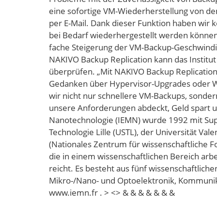
eine sofortige VM-Wiederherstellung von de
per E-Mail. Dank dieser Funktion haben wir 
bei Bedarf wiederhergestellt werden können“
fache Steigerung der VM-Backup-Geschwindig
NAKIVO Backup Replication kann das Institut
überprüfen. „Mit NAKIVO Backup Replication
Gedanken über Hypervisor-Upgrades oder War
wir nicht nur schnellere VM-Backups, sonder
unsere Anforderungen abdeckt, Geld spart und
Nanotechnologie (IEMN) wurde 1992 mit Supp
Technologie Lille (USTL), der Universität V
(Nationales Zentrum für wissenschaftliche F
die in einem wissenschaftlichen Bereich ar
reicht. Es besteht aus fünf wissenschaftlich
Mikro-/Nano- und Optoelektronik, Kommunik
www.iemn.fr . > <> & & & & & & &