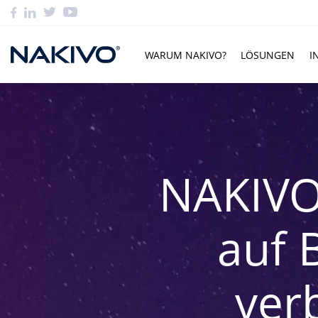
WARUM NAKIVO?
LÖSUNGEN
I
NAKIVO
auf 
ver