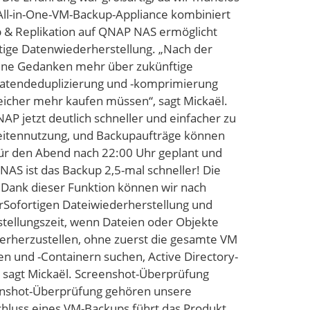
e All-in-One-VM-Backup-Appliance kombiniert
p & Replikation auf QNAP NAS ermöglicht
tige Datenwiederherstellung. „Nach der
ine Gedanken mehr über zukünftige
 Datendeduplizierung und -komprimierung
peicher mehr kaufen müssen“, sagt Mickaël.
P jetzt deutlich schneller und einfacher zu
breitennutzung, und Backupaufträge können
 für den Abend nach 22:00 Uhr geplant und
AS ist das Backup 2,5-mal schneller! Die
 Dank dieser Funktion können wir nach
rSofortigen Dateiwiederherstellung und
stellungszeit, wenn Dateien oder Objekte
ederherzustellen, ohne zuerst die gesamte VM
n und -Containern suchen, Active Directory-
, sagt Mickaël. Screenshot-Überprüfung
eenshot-Überprüfung gehören unsere
hluss eines VM-Backups führt das Produkt