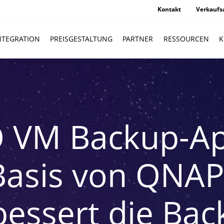
Kontakt
Verkaufs
NTEGRATION
PREISGESTALTUNG
PARTNER
RESSOURCEN
K
 VM Backup-Ap
Basis von QNA
bessert die Bac