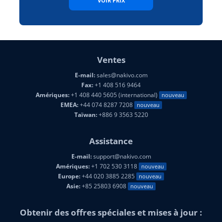
VOIR PRIX
Ventes
E-mail:
sales@nakivo.com
Fax:
+1 408 516 9464
Amériques:
+1 408 440 5605 (international)
nouveau
EMEA:
+44 074 8287 7208
nouveau
Taïwan:
+886 9 3563 5220
Assistance
E-mail:
support@nakivo.com
Amériques:
+1 702 530 3118
nouveau
Europe:
+44 020 3885 2285
nouveau
Asie:
+85 25803 6908
nouveau
Obtenir des offres spéciales et mises à jour :