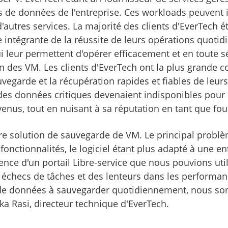
es de données de l'entreprise. Ces workloads peuvent 
autres services. La majorité des clients d'EverTech éta
intégrante de la réussite de leurs opérations quotidie
 leur permettent d'opérer efficacement et en toute sécu
 des VM. Les clients d'EverTech ont la plus grande co
uvegarde et la récupération rapides et fiables de leu
des données critiques devenaient indisponibles pour 
evenus, tout en nuisant à sa réputation en tant que fou
utre solution de sauvegarde de VM. Le principal probl
onctionnalités, le logiciel étant plus adapté à une ent
ence d'un portail Libre-service que nous pouvions util
s échecs de tâches et des lenteurs dans les perfor
 de données à sauvegarder quotidiennement, nous som
a Rasi, directeur technique d'EverTech.