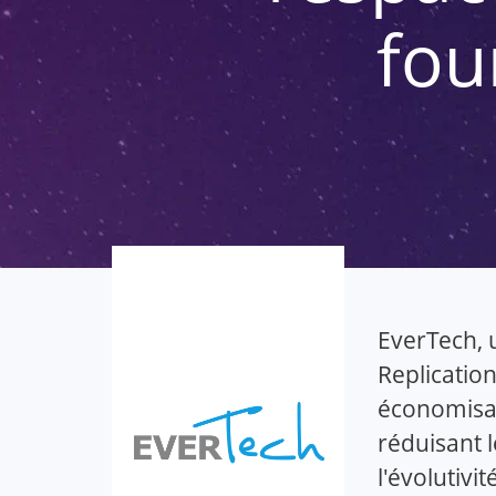
fou
EverTech, 
Replicatio
économisan
réduisant 
l'évolutivit