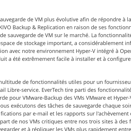
sauvegarde de VM plus évolutive afin de répondre à l
AKIVO Backup & Replication en raison de ses fonctionn
ns de sauvegarde de VM sur le marché. La fonctionnali
space de stockage important, a considérablement infl
ion avec notre environnement Hyper-V intégré à Ope
a été extrêmement facile à installer et à configurer 
ltitude de fonctionnalités utiles pour un fournisseur
il Libre-service. EverTech tire parti des fonctionnali
garde pour VMware-Backup des VMs VMware et Hyper-
 Nous exécutons des tâches de sauvegarde chaque soir
fications par e-mail et les rapports sur l'achèvement
art de nos VMs critiques entre nos trois sites à des f
egarder et à répliquer les VMs plus rapidement entre 