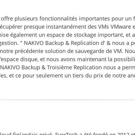
ffre plusieurs fonctionnalités importantes pour un f
 récupérer presque instantanément des VMs VMware et
ise également un espace de stockage important, et ave
gestion. " NAKIVO Backup & Replication d' & nous a 
 notre précédente solution de sauvegarde de VM. Nou
pace disque, et nous avons maintenant la possibilité 
 & NAKIVO Backup & Troisième Replication nous a per
es, et ce pour seulement un tiers du prix de notre a
oud finlandais privé. EverTech a été fondé en 2012 et a