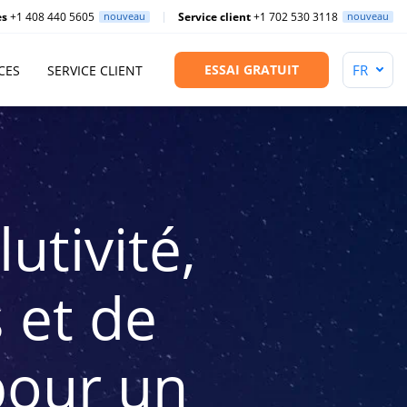
es
+1 408 440 5605
nouveau
Service client
+1 702 530 3118
nouveau
ESSAI GRATUIT
CES
SERVICE CLIENT
utivité,
 et de
pour un