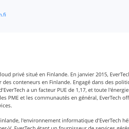
.fi
loud privé situé en Finlande. En janvier 2015, EverTe
r des conteneurs en Finlande. Engagé dans des polit
d'EverTech a un facteur PUE de 1,17, et toute l'énerg
 les PME et les communautés en général, EverTech off
vices.
Finlande, l'environnement informatique d'EverTech hé
r-V. EverTech étant un fournisseur de services gérés 