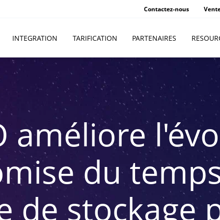
Contactez-nous
Vent
INTEGRATION
TARIFICATION
PARTENAIRES
RESOUR
améliore l'évol
mise du temps
ce de stockage 