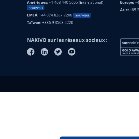
Amériques:
+1 408 440 5605 (international)
Europe:
+4
nouveau
Asie:
+85 
EMEA:
+44 074 8287 7208
nouveau
Taïwan:
+886 9 3563 5220
NAKIVO sur les réseaux sociaux :