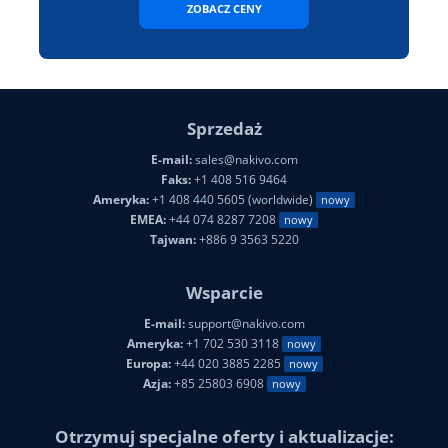
ZOBACZ CENY
Sprzedaż
E-mail:
sales@nakivo.com
Faks:
+1 408 516 9464
Ameryka:
+1 408 440 5605 (worldwide)
nowy
EMEA:
+44 074 8287 7208
nowy
Tajwan:
+886 9 3563 5220
Wsparcie
E-mail:
support@nakivo.com
Ameryka:
+1 702 530 3118
nowy
Europa:
+44 020 3885 2285
nowy
Azja:
+85 25803 6908
nowy
Otrzymuj specjalne oferty i aktualizacje: