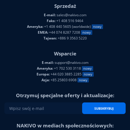
Sprzedaż
E-mail:
sales@nakivo.com
Faks:
+1 408 516 9464
Ameryka:
+1 408 440 5605 (worldwide)
nowy
EMEA:
+44 074 8287 7208
nowy
Tajwan:
+886 9 3563 5220
Wsparcie
E-mail:
support@nakivo.com
Ameryka:
+1 702 530 3118
nowy
Europa:
+44 020 3885 2285
nowy
Azja:
+85 25803 6908
nowy
Otrzymuj specjalne oferty i aktualizacje:
SUBSKRYBUJ
NAKIVO w mediach społecznościowych: