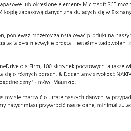
 zapasowe lub określone elementy Microsoft 365 możn
ć kopię zapasową danych znajdujących się w Exchang
on, ponieważ możemy zainstalować produkt na nasz
talacja była niezwykle prosta i jesteśmy zadowoleni z
Drive dla Firm, 100 skrzynek pocztowych, a także 
zą się o różnych porach. & Doceniamy szybkość NAKI
ogodne ceny" - mówi Maurizio.
usimy się martwić o utratę naszych danych, w przypad
atychmiast przywrócić nasze dane, minimalizując z