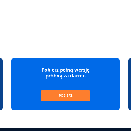
Pobierz pełną wersję
próbną za darmo
POBIERZ