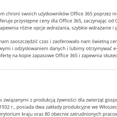
vam chroni swoich użytkowników Office 365 poprzez n
ruje przystępne ceny dla Office 365, zaczynając od 
apewnia różne opcje wdrażania, szybkie wdrażanie i p
am zaoszczędzić czas i zaoferowało nam świetną ce
ymi i odzyskiwaniem danych i lubimy otrzymywać e-m
fertę na kopie zapasowe Office 365 i zapewnia skute
mi związanymi z produkcją żywności dla zwierząt gos
1932 r., posiada dwa zakłady produkcyjne we Włoszech
terytorium kraju oraz 80 obecnie zatrudnionych prac