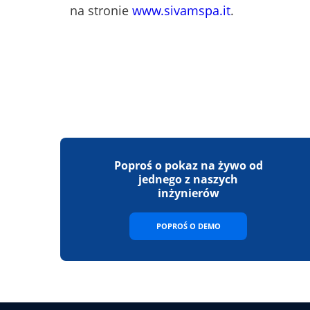
na stronie
www.sivamspa.it
.
Poproś o pokaz na żywo od
jednego z naszych
inżynierów
POPROŚ O DEMO