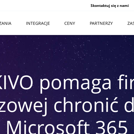
Skontaktuj się z nami
ZANIA
INTEGRACJE
CENY
PARTNERZY
ZA
IVO pomaga fi
zowej chronić 
Microsoft 365