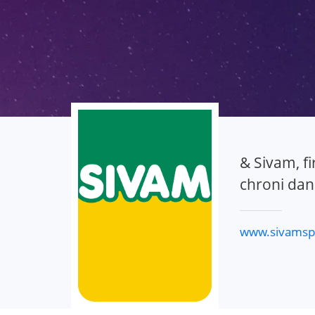
& Sivam, f
chroni dan
www.sivamspa