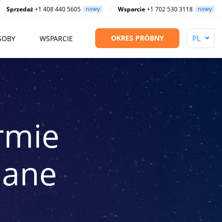
Sprzedaż
+1 408 440 5605
nowy
Wsparcie
+1 702 530 3118
nowy
OKRES PRÓBNY
SOBY
WSPARCIE
rmie
dane