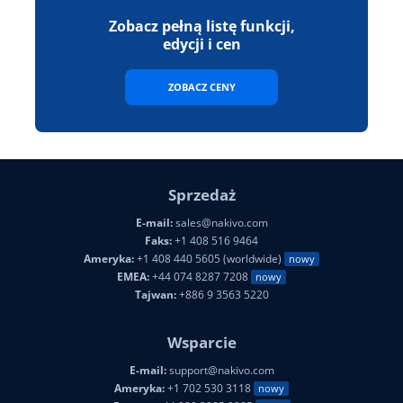
Zobacz pełną listę funkcji,
edycji i cen
ZOBACZ CENY
Sprzedaż
E-mail:
sales@nakivo.com
Faks:
+1 408 516 9464
Ameryka:
+1 408 440 5605 (worldwide)
nowy
EMEA:
+44 074 8287 7208
nowy
Tajwan:
+886 9 3563 5220
Wsparcie
E-mail:
support@nakivo.com
Ameryka:
+1 702 530 3118
nowy