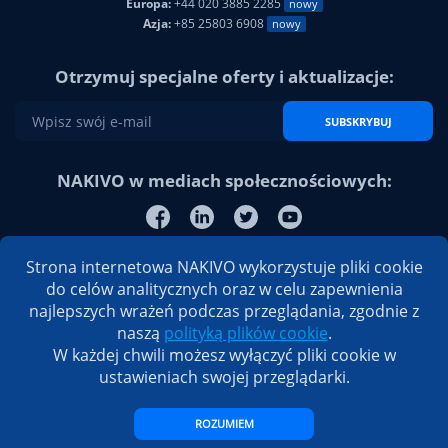
Europa:
+44 020 3885 2285
nowy
Azja:
+85 25803 6908
nowy
Otrzymuj specjalne oferty i aktualizacje:
SUBSKRYBUJ
NAKIVO w mediach społecznościowych:
Strona internetowa NAKIVO wykorzystuje pliki cookie
do celów analitycznych oraz w celu zapewnienia
najlepszych wrażeń podczas przeglądania, zgodnie z
naszą
polityką plików cookie
.
W każdej chwili możesz wyłączyć pliki cookie w
ustawieniach swojej przeglądarki.
ROZUMIEM
© 2026 NAKIVO, Inc. Wszelkie
Polityka prywatności
|
Umowa licencyjna
prawa zastrzeżone
użytkownika końcowego