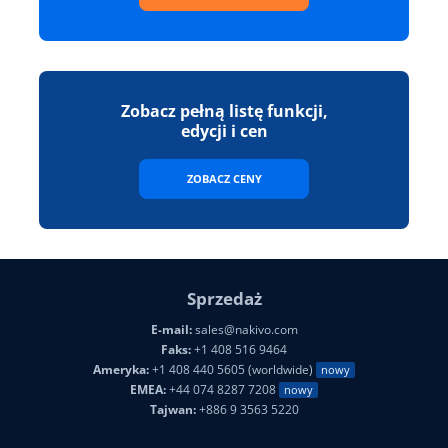
Zobacz pełną listę funkcji,
edycji i cen
ZOBACZ CENY
Sprzedaż
E-mail:
sales@nakivo.com
Faks:
+1 408 516 9464
Ameryka:
+1 408 440 5605 (worldwide)
nowy
EMEA:
+44 074 8287 7208
nowy
Tajwan:
+886 9 3563 5220