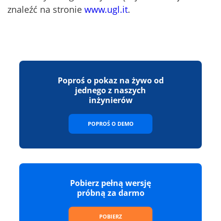
znaleźć na stronie
www.ugl.it
.
Poproś o pokaz na żywo od
jednego z naszych
inżynierów
POPROŚ O DEMO
Pobierz pełną wersję
próbną za darmo
POBIERZ