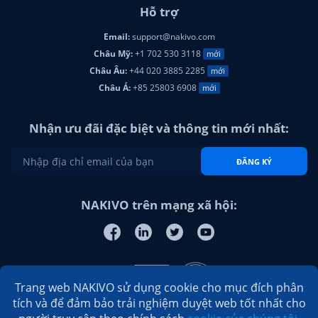
Hỗ trợ
Email:
support@nakivo.com
Châu Mỹ:
+1 702 530 3118
mới
Châu Âu:
+44 020 3885 2285
mới
Châu Á:
+85 25803 6908
mới
Nhận ưu đãi đặc biệt và thông tin mới nhất:
ĐĂNG KÝ
NAKIVO trên mạng xã hội:
Trang web NAKIVO sử dụng cookie cho mục đích phân
tích và để đảm bảo trải nghiệm duyệt web tốt nhất cho