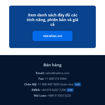
Xem danh sách đầy đủ các
tính năng, phiên bản và giá
cả
XEM BẢNG GIÁ
Bán hàng
Email:
sales@nakivo.com
Fax:
+1 408 516 9464
Châu Mỹ:
+1 408 440 5605 (toàn cầu)
mới
EMEA:
+44 074 8287 7208
mới
Đài Loan:
+886 9 3563 5220