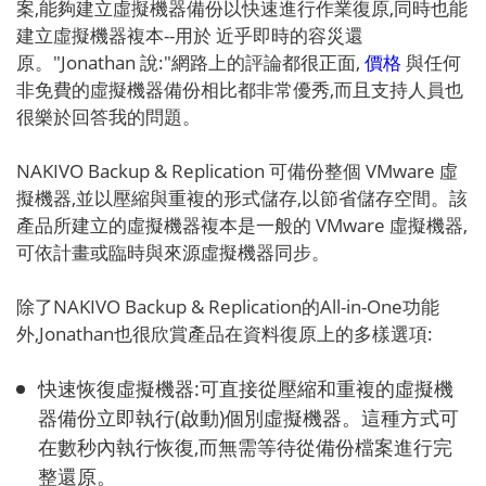
案,能夠建立虛擬機器備份以快速進行作業復原,同時也能
建立虛擬機器複本--用於
近乎即時的容災還
原
。"Jonathan 說:"網路上的評論都很正面,
價格
與任何
非免費的虛擬機器備份相比都非常優秀,而且支持人員也
很樂於回答我的問題。
NAKIVO Backup & Replication 可備份整個 VMware 虛
擬機器,並以壓縮與重複的形式儲存,以節省儲存空間。該
產品所建立的虛擬機器複本是一般的 VMware 虛擬機器,
可依計畫或臨時與來源虛擬機器同步。
除了NAKIVO Backup & Replication的All-in-One功能
外,Jonathan也很欣賞產品在資料復原上的多樣選項:
快速恢復虛擬機器:可直接從壓縮和重複的虛擬機
器備份立即執行(啟動)個別虛擬機器。這種方式可
在數秒內執行恢復,而無需等待從備份檔案進行完
整還原。