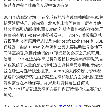
協助客戶在全球商業交易中游刃有餘。
Buren 總部設於海牙,在全球各地設有數個輔助辦事處,包
括阿姆斯特丹、盧森堡、北京和上海等位置。所有其他
辦公室都與總部相連,而 Buren 的所有資料都儲存在海牙
位置的本地 Hyper-V 虛擬機器中。Hyper-V 虛擬機器執
行標準辦公室應用程式以及 Microsoft Exchange 和 SQL
伺服器。由於 Buren 的律師和公證人要協助世界各地不
同時區的客戶,因此他們的 IT 環境最終必須全天候可用。
隨著 Buren 在近幾年間成長為規模較大的律師事務所,自
然也累積了大量的歷史資料,這些資料需要定期進行備份,
並在發生災難時快速復原。Buren 的大部分歷史資料都
是客戶的機密資訊,由於某些法律和隱私方面的原因,這些
資料需要在本地保存。如果此類資料發生任何意
外,Buren 將冒著違反律師與客戶保密特權和失去客戶的
風險。
不久之前,Buren 還依賴傳統的
備份解決方案
來保護資