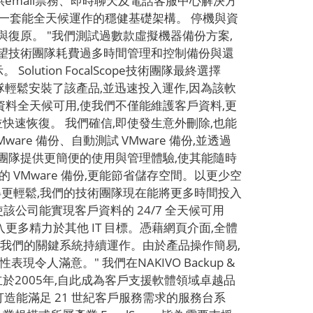
提供email票務、即時聊天及電話客服中心解決方
 亟需一套能全天候運作的穩健基礎架構。 停機與資
復原。 "我們測試過數款虛擬機器備份方案,
希望技術團隊耗費過多時間管理和控制備份與還
Solution FocalScope技術團隊最終選擇
的技術團隊輕鬆安裝了該產品,並迅速投入運作,因為該軟
我們的資料全天候可用,使我們不僅能維護客戶資料,更
資料並快速恢復。 我們確信,即使發生意外刪除,也能
速 VMware 備份、自動測試 VMware 備份,並透過
on 為技術團隊提供更簡便的使用與管理體驗,使其能隨時
現高效能的 VMware 備份,更能節省儲存空間。以更少空
得更輕鬆,我們的技術團隊現在能將更多時間投入
are 環境,使該公司能實現客戶資料的 24/7 全天候可用
%,得以投入更多精力於其他 IT 目標。憑藉網頁介面,全體
確保我們的關鍵系統持續運作。由於產品操作簡易,
滿意。" 我們在NAKIVO Backup &
cope創立於2005年,自此成為客戶支援軟體領域卓越品
打造能滿足 21 世紀客戶服務需求的服務台系