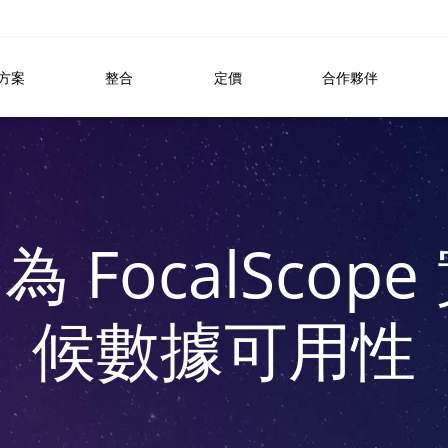
方案
整合
定價
合作夥伴
 為 FocalSco
候數據可用性