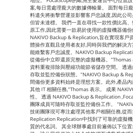
地位。 FocalScope的歐洲主要運營中心位
案,每日需處理龐大的數據傳輸量。 面對每日龐大
料遺失將衝擊營運並影響客戶忠誠度,因此公司
但皆未達標。 我們一直在尋找一款性價比高
原工作,因此需要一款易於使用的虛擬機器備份解決方案。"Fo
NAKIVO Backup & Replicatio
體操作直觀且使用者友好,同時與我們的解決方案完美整
能維繫客戶忠誠度。NAKIVO Backup Re
從備份中立即還原完整的虛擬機器。"Thomas 表示。 NA
資料重複排除與壓縮功能節省儲存空間。 透過網頁介面,N
存取並監控備份狀態。"NAKIVO Backup & R
間備份更多資料始終是理想方案。此外,產品內
其他 IT 相關任務,"Thomas 表示。 成果 NAKIVO
性。 透過 NAKIVO Backup & Replica
團隊成員可隨時存取並監控備份工作。 "NAK
技術團隊現可專注處理其他客戶相關任務,從而提升
Replication Replication中找到了
質的代名詞。 其全球辦事處目前遍佈以下位置:美