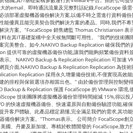
置設於德國,其IT基礎架構多數運行於VMware平台。由於公司
的email、即時通訊流量及完整對話紀錄,FocalScope
必須部署虛擬機器備份解決方案,以備不時之需進行資料備份與
、性能優異且能完美契合我們解決方案的產品。同時,我們不
calScope 銷售總監 Thomas Christiansen 表示。 
n,旨在實現客戶資料在其IT基礎架構中全天候無間斷可用性。 "我們
合。如今,NAKIVO Backup Replication 確保
plication 提供可靠的虛擬機器備份功能,讓我們能夠頻繁備份
KIVO Backup & Replication Replication 可加
AKIVO Backup & Replication Replicati
eplication Replication 採用永久增量備份技術,不僅實
建的排程與保留選項亦相當出色。" 由於備份管理與控制變
 Backup & Replication 保護 FocalScope 的 VMw
tion ,FocalScope 技術團隊將虛擬機器備份管理時間縮減 15
IVO 的快速虛擬機器備份、快速還原與自動備份驗證功能,
客戶體驗。此產品穩定易懂,完全滿足我們的需求,其功能性表現令人
可靠的虛擬機器備份解決方案。"Thomas表示。 公司簡介 FocalS
國、丹麥及新加坡。專精於軟體開發的 FocalScope,致力