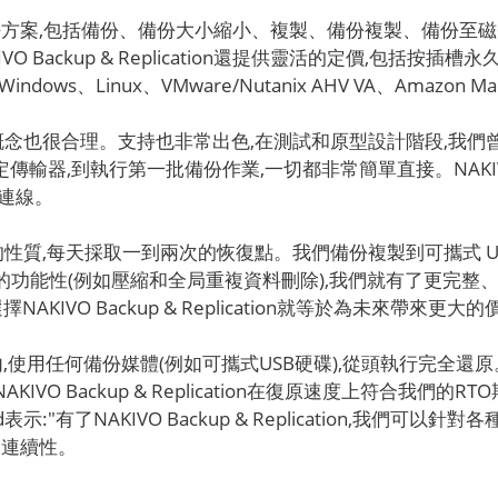
ion提供完整的解決方案,包括備份、備份大小縮小、複製、備份複製
ackup & Replication還提供靈活的定價,包括按插槽永久
dows、Linux、VMware/Nutanix AHV VA、Amazon 
概念也很合理。支持也非常出色,在測試和原型設計階段,我們曾
器,到執行第一批備份作業,一切都非常簡單直接。NAKIVO Bac
連線。
的性質,每天採取一到兩次的恢復點。我們備份複製到可攜式 U
功能性(例如壓縮和全局重複資料刪除),我們就有了更完整
AKIVO Backup & Replication就等於為未來帶來更
用任何備份媒體(例如可攜式USB硬碟),從頭執行完全還原。經過測
"NAKIVO Backup & Replication在復原速度上符合
有了NAKIVO Backup & Replication,我們可以
的連續性。