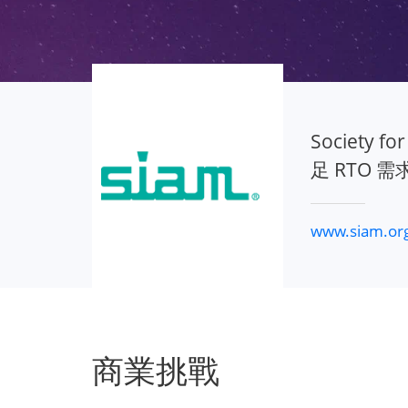
Society fo
足 RTO 
www.siam.or
商業挑戰