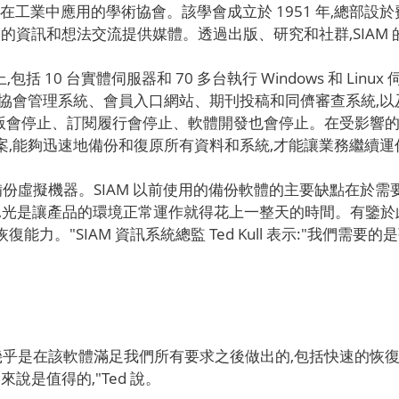
數學在工業中應用的學術協會。該學會成立於 1951 年,總部
間的資訊和想法交流提供媒體。透過出版、研究和社群,SIAM
,包括 10 台實體伺服器和 70 多台執行 Windows 和 L
括協會管理系統、會員入口網站、期刊投稿和同儕審查系統,
刊出版會停止、訂閱履行會停止、軟體開發也會停止。在受影響
,能夠迅速地備份和復原所有資料和系統,才能讓業務繼續運
來備份虛擬機器。SIAM 以前使用的備份軟體的主要缺點在於
前,光是讓產品的環境正常運作就得花上一整天的時間。有鑒於此
力。"SIAM 資訊系統總監 Ted Kull 表示:"我們需
。
cation 的決定,幾乎是在該軟體滿足我們所有要求之後做出的,包
說是值得的,"Ted 說。