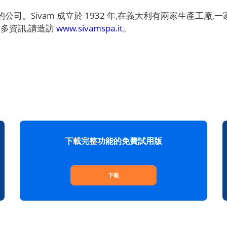
Sivam 成立於 1932 年,在義大利有兩家生產工廠,一家位於 C
需更多資訊,請造訪
www.sivamspa.it
。
下載完整功能的免費試用版
下載