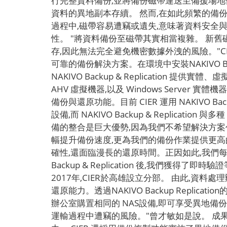
行完整資料備份,並將備份磁帶運送至備援場地
資料的異地副本存續。 然而,在如此頻繁的備
過程中,磁帶容易遭竊或遺失,意味著資料安全
性。 "將資料備份至磁帶其實相當複雜。 新
存,因此無法完全避免機密數據外洩的風險。"CIER 
可靠的備份解決方案。在環境中安裝NAKIVO Ba
NAKIVO Backup & Replication 提
AHV 虛擬機器,以及 Windows Server 實體機器。此外
備份與還原功能。目前 CIER 運用 NAKIVO Ba
設備,而 NAKIVO Backup & Replica
備的整合是巨大優勢,因為我們不希望解決方案
幅提升備份速度,更為我們的備份作業提供更高的
確性,還面臨漫長的還原時間。正因如此,我們每
Backup & Replication 後,我
2017年,CIER於高雄設立分部。 由此,資料處理
還原能力。透過NAKIVO Backup Rep
辦公室購置相同的 NAS設備,即可享受異地
運輸過程中遭竊的風險。"曾才敏如是說。 成果 NAK