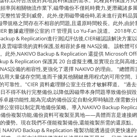
儲存,以符合法規對異地資料保護的需求。此種資料保護方式
份頻率與相關物流作業下,磁帶備份不僅耗時費力,更潛藏諸多
與完整性皆受到威脅。此外,使用磁帶備份時,若未進行資料品
舊磁帶規格之間存在不相容的問題,且還原時間較長。此外,由
數據處理辦公室的 IT 管理員 Lo Yu-Fan 說道。 201
ckup & Replication進行測試評估後,CIER確認該解
供實體、虛擬及雲端環境的資料保護,並相容於多種 NAS設備。 該軟體可備份與
,NAKIVO Backup & Replication 還提供 Microsoft O
ckup & Replication 保護其 20 台虛擬主機,並實現台北與
tion 與多種 NAS設備的相容性,更強化了選擇 NAKIVO 的理由。
佔用大量儲存空間,進而干擾其他關鍵應用程式的可用空間。
可靠性。"CIER 資料處理辦公室主任曾才敏解釋道。 "過
日不得不執行完整備份,以降低因磁帶本身問題導致備份損毀的風
們獲得了即時驗證等卓越功能性,能為完成的備份設定自動化即時驗證,
辦公室得以制定異地備份策略。導入NAKIVO Backup Repl
lication的備份複製功能,備份資料可複製至異地——具體而言是
備份的優勢。現在我們不僅能複製備份,還能複製所需的還原點。
IVO Backup & Replication 複製功能透過提供更快