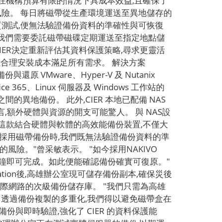
在機構預算有限的情況下具成本效益,且確保了
風險。 每日將磁帶從生產環境運送至異地儲存的
質測試,便無法驗證備份資料的準確性與可恢復
於我們需要委託磁帶磁碟定期運送至指定地點儲
8年,CIER決定重新評估其資料保護策略,尋求更靈活
決方案以合理安裝成本滿足所有需求。 解決方案
還原 VMware、Hyper-V 及 Nutanix
ffice 365、Linux 伺服器及 Windows 工作站的
高雄之間的異地備份。 此外,CIER 本地已配備 NAS
 "總體而言,額外硬體與資源的開支可能驚人。 與 NAS設
這款結合硬體與軟體的高效能備份裝置,不僅大
去採用磁帶備份時,我們既無法驗證備份資料的準
險。"曾采敏表示。 "如今採用NAKIVO
僅需數分鐘即可完成。如此便能確認備份確實可復原。"
ication後,高雄辦公室現可儲存備份副本,確保災後
連接網際網路的次級備份儲存庫。 "我們只需為高雄
 透過備份複製的多重化,我們得以避免磁帶盒在
速的備份與即時驗證,強化了 CIER 的資料保護能