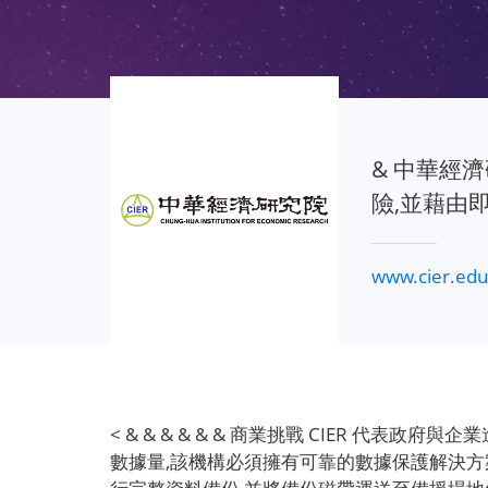
& 中華經濟研
險,並藉由
www.cier.edu
< & & & & & & 商業挑戰 CIER 代
數據量,該機構必須擁有可靠的數據保護解決方案