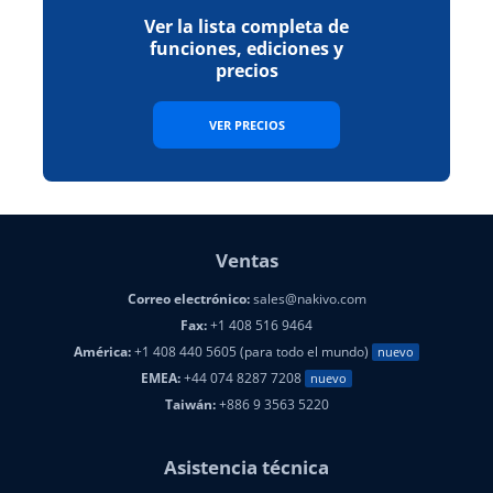
Ver la lista completa de
funciones, ediciones y
precios
VER PRECIOS
Ventas
Correo electrónico:
sales@nakivo.com
Fax:
+1 408 516 9464
América:
+1 408 440 5605 (para todo el mundo)
nuevo
EMEA:
+44 074 8287 7208
nuevo
Taiwán:
+886 9 3563 5220
Asistencia técnica