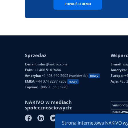
POPROŚ O DEMO
Sprzedaż
Wsparc
E-mail:
sales@nakivo.com
E-mail:
sup
Faks:
+1 408 516 9464
Ameryka:
Ameryka:
+1 408 440 5605 (worldwide)
Europa:
+4
nowy
EMEA:
+44 074 8287 7208
Azja:
+85 
nowy
Tajwan:
+886 9 3563 5220
NAKIVO w mediach
społecznościowych:
Strona internetowa NAKIVO wyko