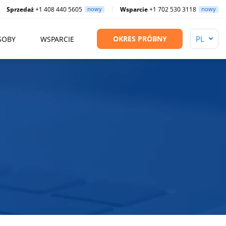
Sprzedaż
+1 408 440 5605
nowy
Wsparcie
+1 702 530 3118
nowy
OKRES PRÓBNY
SOBY
WSPARCIE