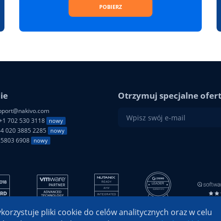
POBIERZ
ie
Otrzymuj specjalne oferty
port@nakivo.com
+1 702 530 3118
nowy
4 020 3885 2285
nowy
25803 6908
nowy
rzystuje pliki cookie do celów analitycznych oraz w celu