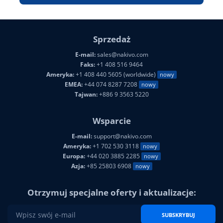
Sprzedaż
E-mail:
sales@nakivo.com
Faks:
+1 408 516 9464
Ameryka:
+1 408 440 5605 (worldwide)
nowy
EMEA:
+44 074 8287 7208
nowy
Tajwan:
+886 9 3563 5220
Wsparcie
E-mail:
support@nakivo.com
Ameryka:
+1 702 530 3118
nowy
Europa:
+44 020 3885 2285
nowy
Azja:
+85 25803 6908
nowy
Otrzymuj specjalne oferty i aktualizacje:
SUBSKRYBUJ