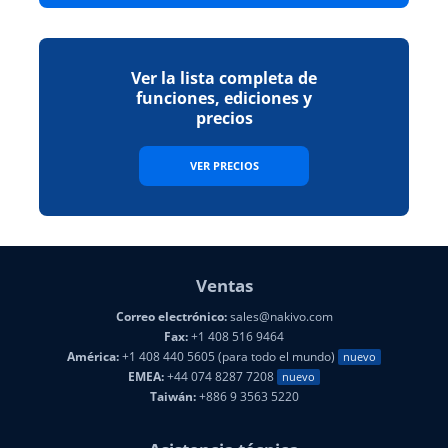
Ver la lista completa de
funciones, ediciones y
precios
VER PRECIOS
Ventas
Correo electrónico:
sales@nakivo.com
Fax:
+1 408 516 9464
América:
+1 408 440 5605 (para todo el mundo)
nuevo
EMEA:
+44 074 8287 7208
nuevo
Taiwán:
+886 9 3563 5220