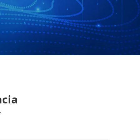
ncia
n