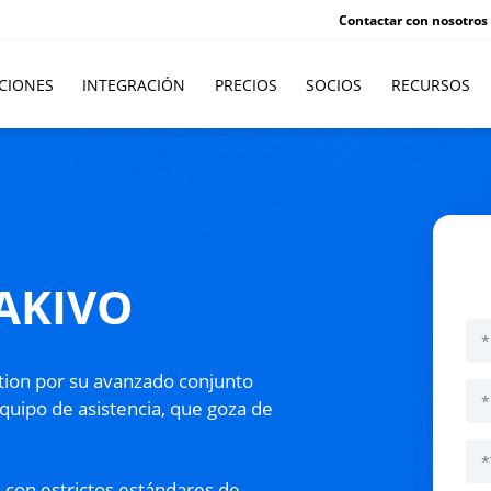
Contactar con nosotros
CIONES
INTEGRACIÓN
PRECIOS
SOCIOS
RECURSOS
NAKIVO
tion por su avanzado conjunto
quipo de asistencia, que goza de
 con estrictos estándares de