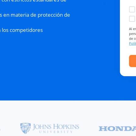
s en materia de protección de
 los competidores
Al e
pers
de c
Polí