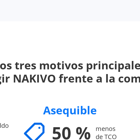
os tres motivos principal
gir NAKIVO frente a la co
Asequible
ldo
50 %
menos
de TCO