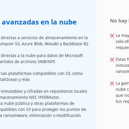
s avanzadas en la nube
No hay 
La may
directas a servicios de almacenamiento en la
solo o
mazon S3, Azure Blob, Wasabi y Backblaze B2
requie
directas a la nube para datos de Microsoft
Estas 
artidos de archivos SMB/NFS
inmuta
ranso
ersas plataformas compatibles con S3, como
italOcean y más
La gam
nube c
inmutables y cifradas en repositorios locales
que no
almacenamiento NEC HYDRAstor,
tus re
a nube pública y otras plataformas de
atibles con S3 para proteger los puntos de
 a ransomware, eliminación o modificación