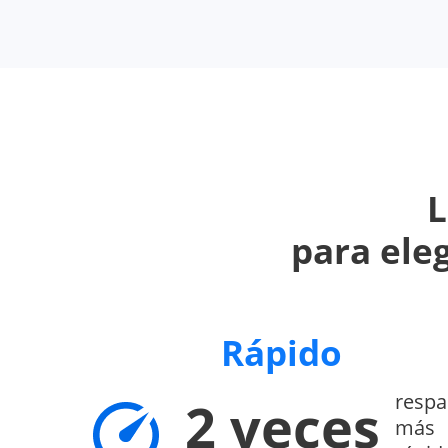
L
para ele
Rápido
respa
2 veces
más