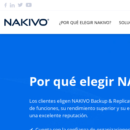
¿POR QUÉ ELEGIR NAKIVO?
SOLU
Por qué elegir 
Los clientes eligen NAKIVO Backup & Replica
de funciones, su rendimiento superior y su e
una excelente reputación.
Cuenta con la confianza de organizaciones