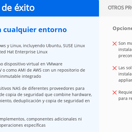
 de éxito
OTROS PR
n cualquier entorno
Opcione
Son mu
ows y Linux, incluyendo Ubuntu, SUSE Linux
instal
Red Hat Enterprise Linux
precon
 dispositivo virtual en VMware
Las so
 o como AMI de AWS con un repositorio de
instal
 inmutable integrado
applia
sitivos NAS de diferentes proveedores para
Requie
o de copia de seguridad que combine hardware,
para r
iento, deduplicación y copia de seguridad en
complementos, componentes adicionales ni
operaciones específicas