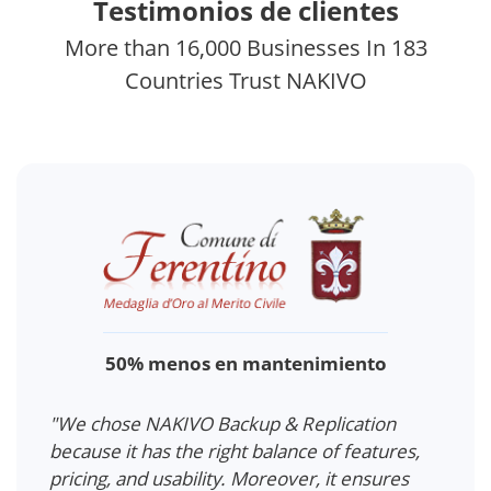
Testimonios de clientes
More than 16,000 Businesses In 183
Countries Trust NAKIVO
"We s
and a
50% menos en mantenimiento
with 
alf
backu
bout a
"We chose NAKIVO Backup & Replication
e
because it has the right balance of features,
AKIVO
pricing, and usability. Moreover, it ensures