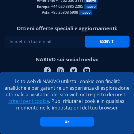
Americhe:
+1 702 530 3118
nuovo
Europa:
+44 020 3885 2285
nuovo
Asia:
+85 25803 6908
nuovo
Ottieni offerte speciali e aggiornamenti:
ISCRIVITI
NAKIVO sui social media:
Il sito web di NAKIVO utilizza i cookie con finalità
analitiche e per garantire un'esperienza di esplorazione
ottimale ai visitatori del sito web nel rispetto dei nostri
criteri per i cookie
. Puoi rifiutare i cookie in qualsiasi
momento nelle impostazioni del tuo browser
OK
© 2026 Inc. Tutti i diritti riservati
Informativa sulla privacy
/
EULA