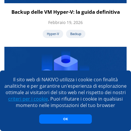
Backup delle VM Hyper-V: la guida definitiva
Febbraio 19, 2026
Hyper-V
Backup
Il sito web di NAKIVO utilizza i cookie con finalità
analitiche e per garantire un'esperienza di esplorazione
ottimale ai visitatori del sito web nel rispetto dei nostri
criteri per i cookie
. Puoi rifiutare i cookie in qualsiasi
momento nelle impostazioni del tuo browser
Come migrare le VM da Hyper-V a Proxmox: una
OK
guida passo passo