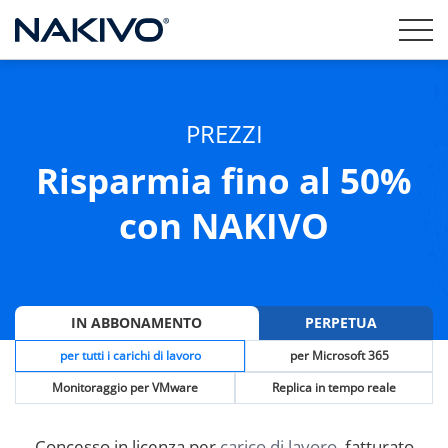
PREZZI
Risparmia fino al 50%
con NAKIVO
IN ABBONAMENTO
PERPETUA
per tutti i carichi di lavoro
per Microsoft 365
Monitoraggio per VMware
Replica in tempo reale
Concesso in licenza per
carico di lavoro
, fatturato