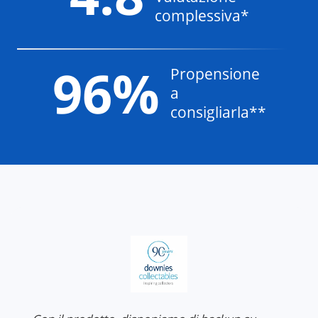
complessiva*
96%
Propensione
a
consigliarla**
NAKIV
di ri