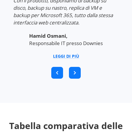
Con il prodotto, disponiamo di backup su
ha eli
disco, backup su nastro, replica di VM e
ulteri
iccole
backup per Microsoft 365, tutto dalla stessa
interfaccia web centralizzata.
Mehr
VM
Ingeg
Hamid Osmani,
n
Stats
Responsabile IT presso Downies
olte.
LEGGI DI PIÙ
ealth
Tabella comparativa delle