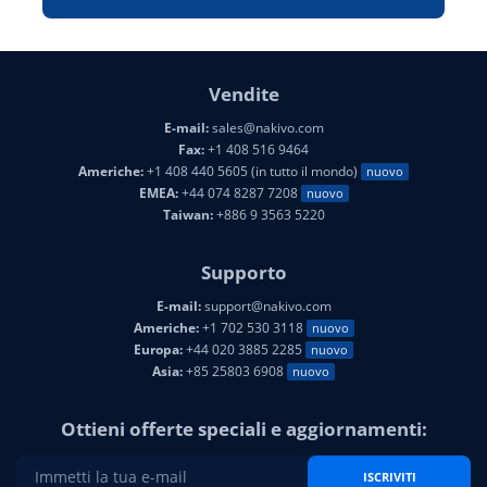
Vendite
E-mail:
sales@nakivo.com
Fax:
+1 408 516 9464
Americhe:
+1 408 440 5605 (in tutto il mondo)
nuovo
EMEA:
+44 074 8287 7208
nuovo
Taiwan:
+886 9 3563 5220
Supporto
E-mail:
support@nakivo.com
Americhe:
+1 702 530 3118
nuovo
Europa:
+44 020 3885 2285
nuovo
Asia:
+85 25803 6908
nuovo
Ottieni offerte speciali e aggiornamenti:
ISCRIVITI