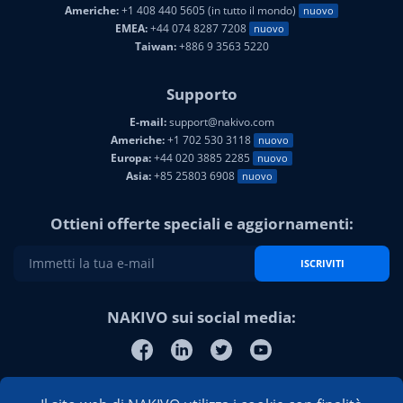
Americhe:
+1 408 440 5605 (in tutto il mondo)
nuovo
EMEA:
+44 074 8287 7208
nuovo
Taiwan:
+886 9 3563 5220
Supporto
E-mail:
support@nakivo.com
Americhe:
+1 702 530 3118
nuovo
Europa:
+44 020 3885 2285
nuovo
Asia:
+85 25803 6908
nuovo
Ottieni offerte speciali e aggiornamenti:
ISCRIVITI
NAKIVO sui social media: