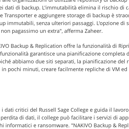
ei dati di backup. L'immutabilità elimina il rischio di c
e Transporter e aggiungere storage di backup è straor
ckup immutabili, senza ulteriori passaggi. L'opzione d
 non pagassimo un extra", afferma Zaheer.
KIVO Backup & Replication offre la funzionalità di Ri
funzionalità garantisce una pianificazione completa d
oiché abbiamo due siti separati, la pianificazione del 
n pochi minuti, creare facilmente repliche di VM ed e
dati critici del Russell Sage College e guida il lavor
erdita di dati, il college può facilitare i servizi di a
cchi informatici e ransomware. "NAKIVO Backup & Repli