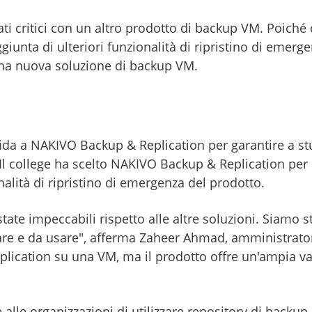
dati critici con un altro prodotto di backup VM. Poich
ggiunta di ulteriori funzionalità di ripristino di eme
i una nuova soluzione di backup VM.
ffida a NAKIVO Backup & Replication per garantire a st
& Il college ha scelto NAKIVO Backup & Replication per la 
nalità di ripristino di emergenza del prodotto.
tate impeccabili rispetto alle altre soluzioni. Siamo st
are e da usare", afferma Zaheer Ahmad, amministrator
ication su una VM, ma il prodotto offre un'ampia vari
lle organizzazioni di utilizzare repository di backup