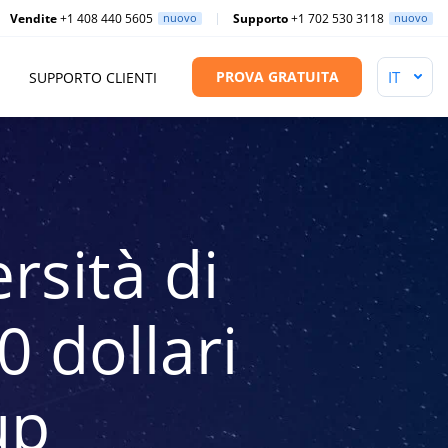
Vendite
+1 408 440 5605
nuovo
Supporto
+1 702 530 3118
nuovo
PROVA GRATUITA
SUPPORTO CLIENTI
rsità di
 dollari
up