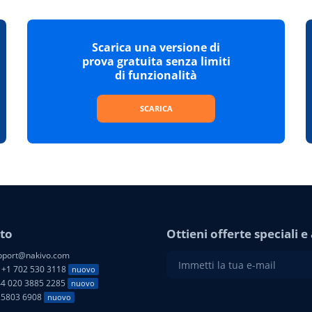
Scarica una versione di
prova gratuita senza limiti
di funzionalità
SCARICA
to
Ottieni offerte speciali 
port@nakivo.com
+1 702 530 3118
nuovo
4 020 3885 2285
nuovo
25803 6908
nuovo