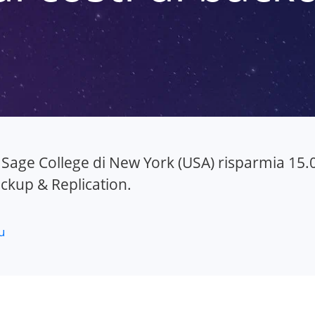
l Sage College di New York (USA) risparmia 15.0
kup & Replication.
u