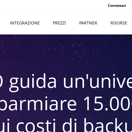
Contattaci
INTEGRAZIONE
PREZZI
PARTNER
RISORSE
guida un'unive
sparmiare 15.000
ui costi di back