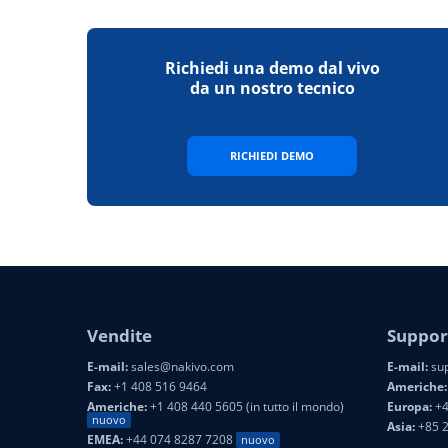
Richiedi una demo dal vivo
da un nostro tecnico
RICHIEDI DEMO
Vendite
Suppor
E-mail:
sales@nakivo.com
E-mail:
sup
Fax:
+1 408 516 9464
Americhe:
Americhe:
+1 408 440 5605 (in tutto il mondo)
Europa:
+4
nuovo
Asia:
+85 
EMEA:
+44 074 8287 7208
nuovo