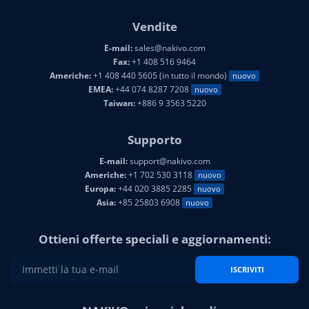
Vendite
E-mail:
sales@nakivo.com
Fax:
+1 408 516 9464
Americhe:
+1 408 440 5605 (in tutto il mondo)
nuovo
EMEA:
+44 074 8287 7208
nuovo
Taiwan:
+886 9 3563 5220
Supporto
E-mail:
support@nakivo.com
Americhe:
+1 702 530 3118
nuovo
Europa:
+44 020 3885 2285
nuovo
Asia:
+85 25803 6908
nuovo
Ottieni offerte speciali e aggiornamenti:
ISCRIVITI