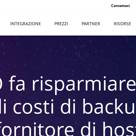
Contattaci
INTEGRAZIONE
PREZZI
PARTNER
RISORSE
 fa risparmiare
i costi di back
fornitore di hos