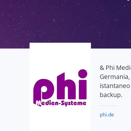
& Phi Medie
Germania, u
istantaneo
backup.
phi.de