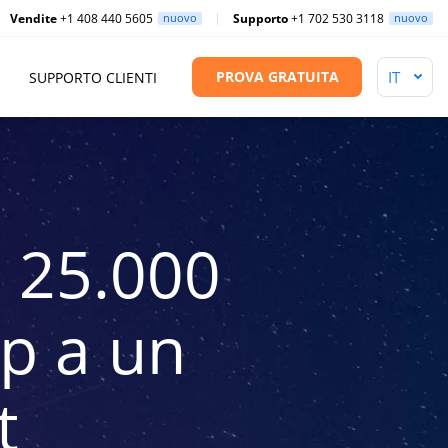
Vendite
+1 408 440 5605
nuovo
Supporto
+1 702 530 3118
nuovo
PROVA GRATUITA
SUPPORTO CLIENTI
 25.000
up a un
t