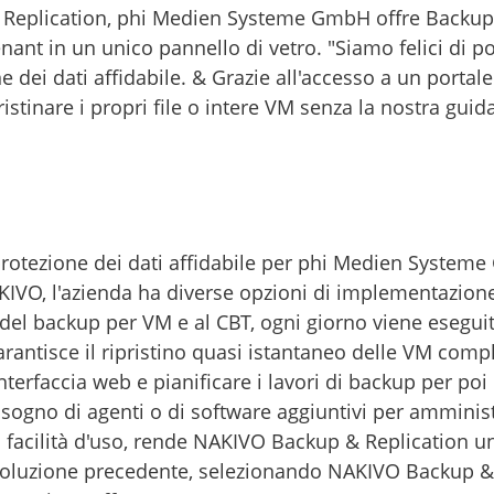
Replication, phi Medien Systeme GmbH offre Backup-a
ant in un unico pannello di vetro. "Siamo felici di po
 dei dati affidabile. & Grazie all'accesso a un portale 
ristinare i propri file o intere VM senza la nostra guida
otezione dei dati affidabile per phi Medien Systeme 
AKIVO, l'azienda ha diverse opzioni di implementazione
à del backup per VM e al CBT, ogni giorno viene esegu
 garantisce il ripristino quasi istantaneo delle VM c
l'interfaccia web e pianificare i lavori di backup per p
isogno di agenti o di software aggiuntivi per amminis
a facilità d'uso, rende NAKIVO Backup & Replication u
soluzione precedente, selezionando NAKIVO Backup & R