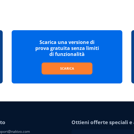
Scarica una versione di
prova gratuita senza limiti
di funzionalità
SCARICA
to
Ottieni offerte speciali 
port@nakivo.com