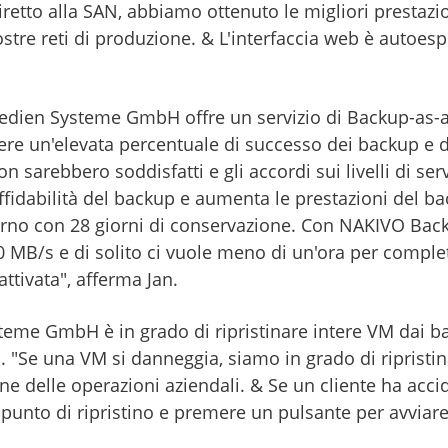
iretto alla SAN, abbiamo ottenuto le migliori prestazion
stre reti di produzione. & L'interfaccia web è autoespl
dien Systeme GmbH offre un servizio di Backup-as-a-S
 un'elevata percentuale di successo dei backup e dei 
i non sarebbero soddisfatti e gli accordi sui livelli di 
fidabilità del backup e aumenta le prestazioni del b
iorno con 28 giorni di conservazione. Con NAKIVO Back
0 MB/s e di solito ci vuole meno di un'ora per comple
ttivata", afferma Jan.
teme GmbH è in grado di ripristinare intere VM dai b
i. "Se una VM si danneggia, siamo in grado di ripristinar
e delle operazioni aziendali. & Se un cliente ha acci
unto di ripristino e premere un pulsante per avviare 