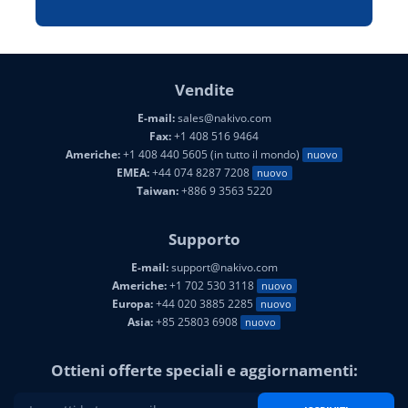
Vendite
E-mail:
sales@nakivo.com
Fax:
+1 408 516 9464
Americhe:
+1 408 440 5605 (in tutto il mondo)
nuovo
EMEA:
+44 074 8287 7208
nuovo
Taiwan:
+886 9 3563 5220
Supporto
E-mail:
support@nakivo.com
Americhe:
+1 702 530 3118
nuovo
Europa:
+44 020 3885 2285
nuovo
Asia:
+85 25803 6908
nuovo
Ottieni offerte speciali e aggiornamenti: