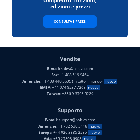
completo di funzioni,
edizioni e prezzi
CONSULTA I PREZZI
Vendite
E-mail:
sales@nakivo.com
Fax:
+1 408 516 9464
Americhe:
+1 408 440 5605 (in tutto il mondo)
nuovo
EMEA:
+44 074 8287 7208
nuovo
Taiwan:
+886 9 3563 5220
Supporto
E-mail:
support@nakivo.com
Americhe:
+1 702 530 3118
nuovo
Europa:
+44 020 3885 2285
nuovo
Asia:
+85 25803 6908
nuovo