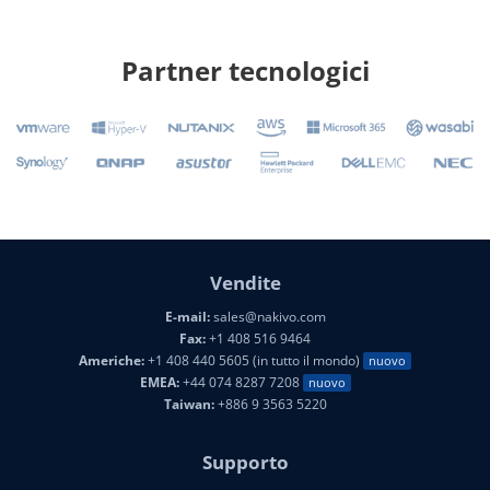
Partner tecnologici
Vendite
E-mail:
sales@nakivo.com
Fax:
+1 408 516 9464
Americhe:
+1 408 440 5605 (in tutto il mondo)
nuovo
EMEA:
+44 074 8287 7208
nuovo
Taiwan:
+886 9 3563 5220
Supporto