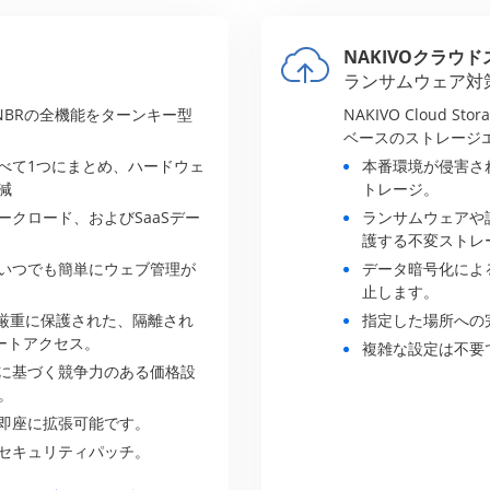
？
NAKIVOクラウ
ランサムウェア対
aS) は、NBRの全機能をターンキー型
NAKIVO Cloud
ベースのストレージ
べて1つにまとめ、ハードウェ
本番環境が侵害さ
減
トレージ。
クロード、およびSaaSデー
ランサムウェアや
護する不変ストレ
いつでも簡単にウェブ管理が
データ暗号化によ
止します。
て厳重に保護された、隔離され
指定した場所への
モートアクセス。
複雑な設定は不要
に基づく競争力のある価格設
。
即座に拡張可能です。
セキュリティパッチ。