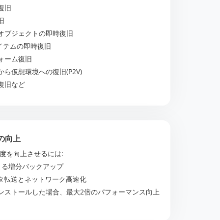
復旧
旧
オブジェクトの即時復旧
5 アイテムの即時復旧
ォーム復旧
ら仮想環境への復旧(P2V)
復旧など
の向上
度を向上させるには:
T による増分バックアップ
ータ転送とネットワーク高速化
インストールした場合、最大2倍のパフォーマンス向上