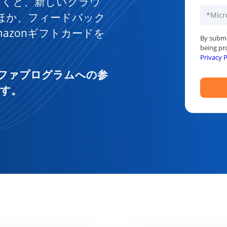
だくと、新しいクラウ
るほか、フィードバック
azonギフトカードを
By submi
being pr
Privacy P
ce アルファプログラムへの参
ます。