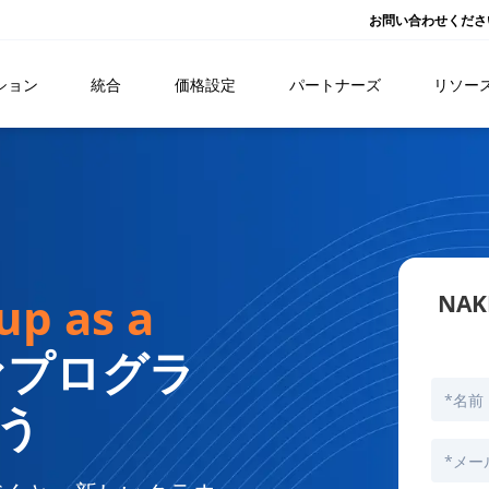
お問い合わせくださ
ション
統合
価格設定
パートナーズ
リソー
p as a
NAK
ァプログラ
う