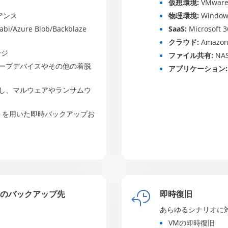
仮想環境:
VMware 
イアンス
物理環境:
Windows
Azure Blob/Backblaze
SaaS:
Microsoft 3
クラウド:
Amazon
ージ
ファイル共有:
NAS
ープデバイスやその他の着脱
アプリケーション:
し、マルウェアやランサムウ
トを用いた即時バックアップお
のバックアップ先
即時復旧
あらゆるシナリオに
VMの即時復旧