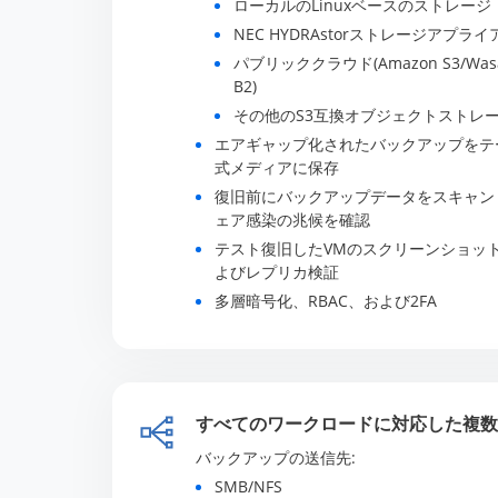
ローカルのLinuxベースのストレージ
NEC HYDRAstorストレージアプラ
パブリッククラウド(Amazon S3/Wasabi/
B2)
その他のS3互換オブジェクトストレ
エアギャップ化されたバックアップをテ
式メディアに保存
復旧前にバックアップデータをスキャン
ェア感染の兆候を確認
テスト復旧したVMのスクリーンショッ
よびレプリカ検証
多層暗号化、RBAC、および2FA
すべてのワークロードに対応した複数
バックアップの送信先:
SMB/NFS