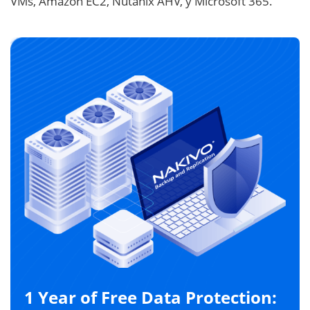
VMs, Amazon EC2, Nutanix AHV, y Microsoft 365.
1 Year of Free Data Protection: