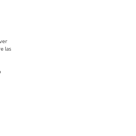
ver
e las
o