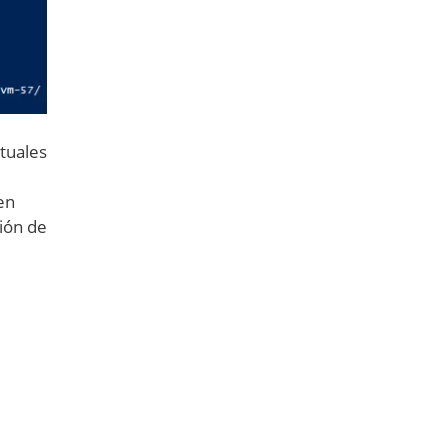
tuales
en
ión de