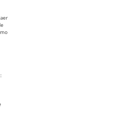
raer
de
cómo
:
e