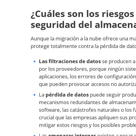
¿Cuáles son los riesgos
seguridad del almacen
Aunque la migración a la nube ofrece una ma
protege totalmente contra la pérdida de dat
Las filtraciones de datos
se producen a 
por los proveedores, porque ningún sist
aplicaciones, los errores de configuració
que pueden provocar accesos no autoriza
La
pérdida de datos
puede seguir produ
mecanismos redundantes de almacenamien
software, las catástrofes naturales o los 
crucial que las empresas apliquen sus pr
mitigar estos riesgos y los posibles pro
Las
amenazas internas
existen a pesar d