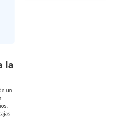
 la
 de un
n
ios.
tajas