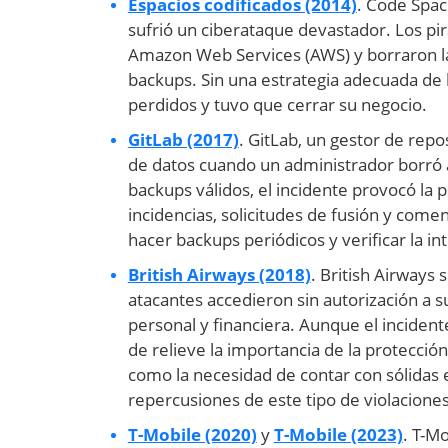
Espacios codificados (2014)
. Code Spac
sufrió un ciberataque devastador. Los pi
Amazon Web Services (AWS) y borraron la m
backups. Sin una estrategia adecuada de 
perdidos y tuvo que cerrar su negocio.
GitLab (2017)
. GitLab, un gestor de repo
de datos cuando un administrador borró a
backups válidos, el incidente provocó la 
incidencias, solicitudes de fusión y come
hacer backups periódicos y verificar la in
British Airways (2018)
. British Airways
atacantes accedieron sin autorización a s
personal y financiera. Aunque el inciden
de relieve la importancia de la protección 
como la necesidad de contar con sólidas e
repercusiones de este tipo de violaciones
T-Mobile (2020)
y
T-Mobile (2023)
. T-M