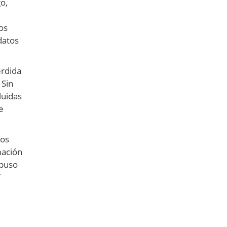
o,
os
datos
érdida
 Sin
luidas
e
nos
mación
 puso
í