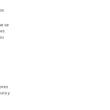
los
ue se
 es
su
rores
tura y