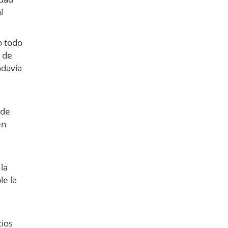
l
o todo
s de
odavía
 de
en
la
le la
cios