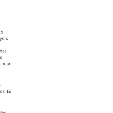
no
uyen:
adas
s
a nube
e
os. Es
idad