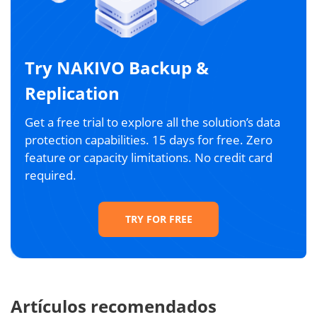
Try NAKIVO Backup &
Replication
Get a free trial to explore all the solution’s data
protection capabilities. 15 days for free. Zero
feature or capacity limitations. No credit card
required.
TRY FOR FREE
Artículos recomendados