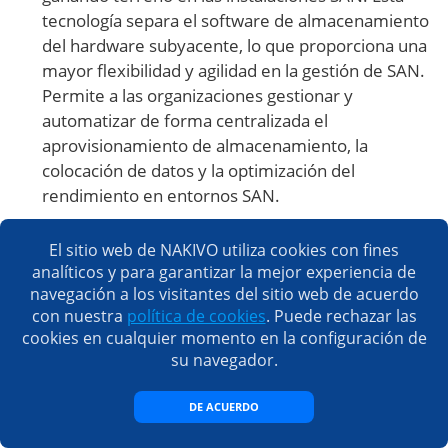
tecnología separa el software de almacenamiento
del hardware subyacente, lo que proporciona una
mayor flexibilidad y agilidad en la gestión de SAN.
Permite a las organizaciones gestionar y
automatizar de forma centralizada el
aprovisionamiento de almacenamiento, la
colocación de datos y la optimización del
rendimiento en entornos SAN.
Conectividad SAN multi-nube
. A medida que las
El sitio web de NAKIVO utiliza cookies con fines
empresas adoptan estrategias multicloud, surge la
analíticos y para garantizar la mejor experiencia de
necesidad de conectividad SAN entre distintos
navegación a los visitantes del sitio web de acuerdo
proveedores de nube e infraestructuras locales.
con nuestra
política de cookies
. Puede rechazar las
Las tecnologías SAN están evolucionando para
cookies en cualquier momento en la configuración de
ofrecer una integración perfecta y movilidad de
su navegador.
datos entre las SAN y diversos entornos de nube.
DE ACUERDO
La
inteligencia artificial (IA)
y el
aprendizaje
automático (ML
) se integran cada vez más en las