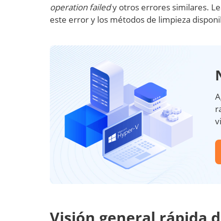
operation failed
y otros errores similares. Le
este error y los métodos de limpieza disponi
A
r
v
Visión general rápida 