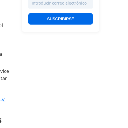
SUSCRIBIRSE
el
a
vice
itar
-V
.
s