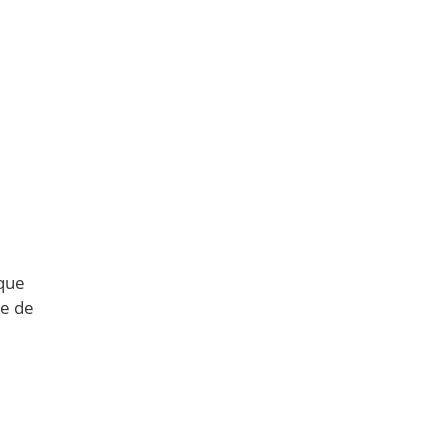
 que
re de