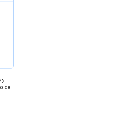
 y
es de