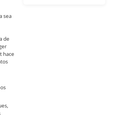
a sea
ra de
ger
ft hace
atos
los
ues,
s