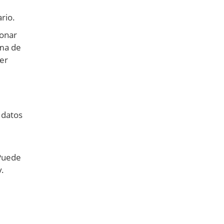
rio.
ionar
oma de
ner
 datos
 Puede
.