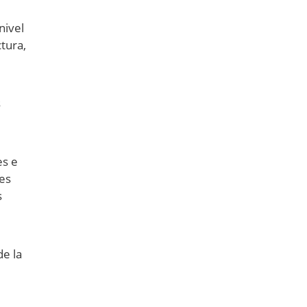
nivel
tura,
s
es e
es
s
de la