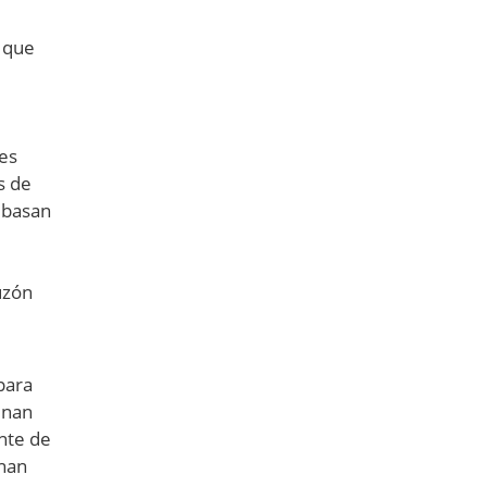
s que
es
s de
 basan
uzón
para
enan
nte de
enan