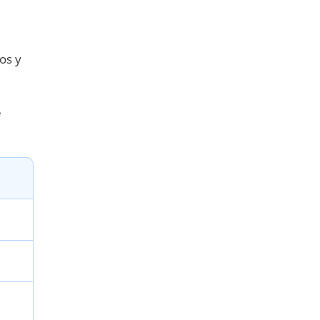
os y
e