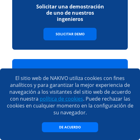
Solicitar una demostración
de uno de nuestros
ingenieros
SOLICITAR DEMO
Descargar una versión de
prueba gratuita completa
El sitio web de NAKIVO utiliza cookies con fines
analíticos y para garantizar la mejor experiencia de
navegación a los visitantes del sitio web de acuerdo
DESCARGAR
con nuestra
política de cookies
. Puede rechazar las
cookies en cualquier momento en la configuración de
su navegador.
DE ACUERDO
Ver la lista completa de
funciones, ediciones y