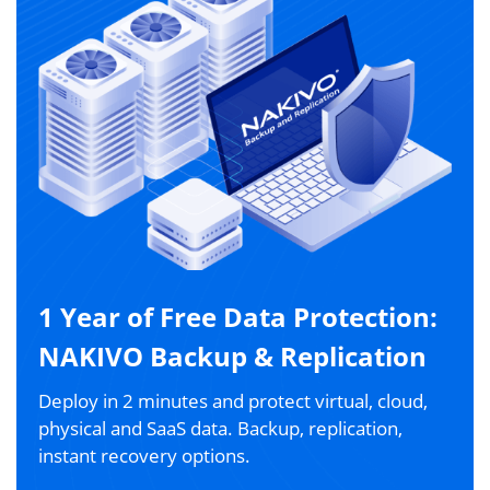
1 Year of Free Data Protection:
NAKIVO Backup & Replication
Deploy in 2 minutes and protect virtual, cloud,
physical and SaaS data. Backup, replication,
instant recovery options.