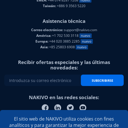
EMEA:
+44 074 8287 7208
nuevo
Taiwán:
+886 9 3563 5220
Asistencia técnica
Correo electrónico:
support@nakivo.com
América:
+1 702 530 3118
nuevo
Europa:
+44 020 3885 2285
nuevo
Asia:
+85 25803 6908
nuevo
Recibir ofertas especiales y las últimas
novedades:
SUBSCRIBIRSE
NAKIVO en las redes sociales:
El sitio web de NAKIVO utiliza cookies con fines
analíticos y para garantizar la mejor experiencia de