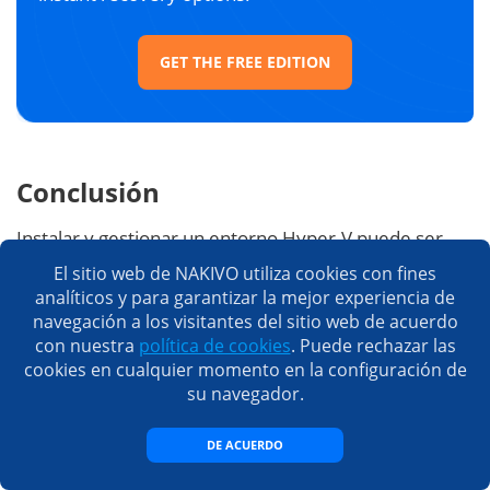
GET THE FREE EDITION
Conclusión
Instalar y gestionar un entorno Hyper-V puede ser
una tarea ardua. Distinguir entre Hyper-V Server e
El sitio web de NAKIVO utiliza cookies con fines
Hyper-V como función de Windows Server puede
analíticos y para garantizar la mejor experiencia de
complicar aún más las cosas. Cada una de las dos
navegación a los visitantes del sitio web de acuerdo
con nuestra
política de cookies
. Puede rechazar las
opciones se diseñó para fines específicos y, en
cookies en cualquier momento en la configuración de
consecuencia, tiene sus ventajas e inconvenientes.
su navegador.
Por lo tanto, antes de instalar Hyper-V, debe tener en
cuenta todos los factores relevantes para su
DE ACUERDO
empresa: recursos de hardware, compatibilidad de
software, presupuesto disponible, necesidades y