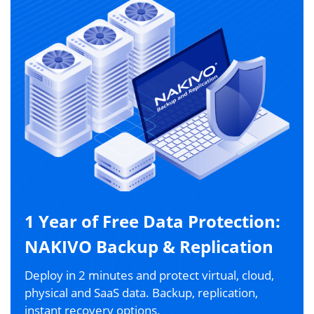
1 Year of Free Data Protection:
NAKIVO Backup & Replication
Deploy in 2 minutes and protect virtual, cloud,
physical and SaaS data. Backup, replication,
instant recovery options.