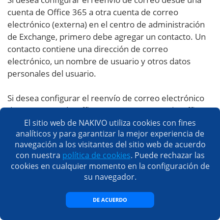
cuenta de Office 365 a otra cuenta de correo
electrónico (externa) en el centro de administración
de Exchange, primero debe agregar un contacto. Un
contacto contiene una dirección de correo
electrónico, un nombre de usuario y otros datos
personales del usuario.
Si desea configurar el reenvío de correo electrónico
de una cuenta de Office 365 a otra cuenta de Office
365 dentro de su organización, no necesita agregar
El sitio web de NAKIVO utiliza cookies con fines
analíticos y para garantizar la mejor experiencia de
un contacto. Debe crear una cuenta de destino y
navegación a los visitantes del sitio web de acuerdo
asignar la licencia de Office 365 (en este caso puede
con nuestra
política de cookies
. Puede rechazar las
omitir la sección sobre la adición de un contacto e ir a
cookies en cualquier momento en la configuración de
la siguiente sección).
su navegador.
DE ACUERDO
Añadir un contacto